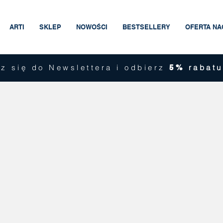
ARTI
SKLEP
NOWOŚCI
BESTSELLERY
OFERTA N
z się do Newslettera i odbierz
rabatu
5%