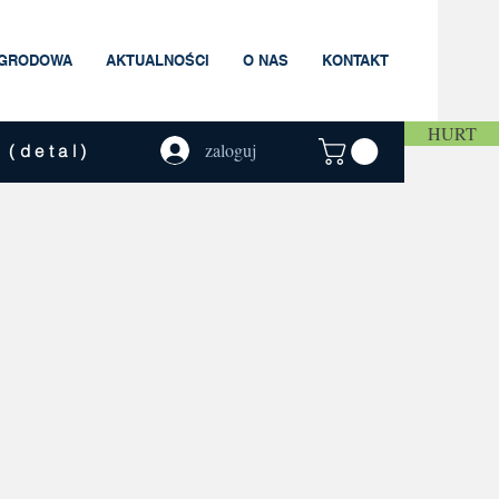
AGRODOWA
AKTUALNOŚCI
O NAS
KONTAKT
HURT
zaloguj
 (detal)