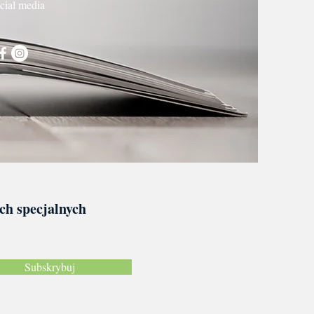
cial media
ach specjalnych
Subskrybuj