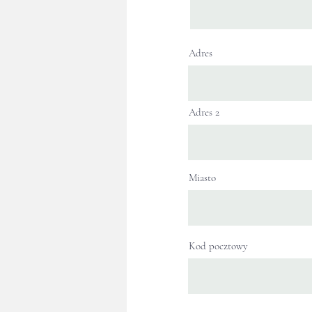
Adres
Adres 2
Miasto
Kod pocztowy