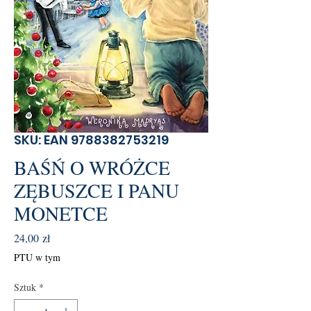
SKU: EAN 9788382753219
BAŚŃ O WRÓŻCE
ZĘBUSZCE I PANU
MONETCE
Cena
24,00 zł
PTU w tym
Sztuk
*