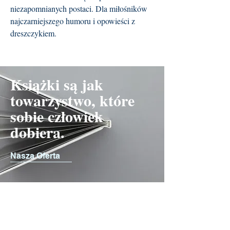
niezapomnianych postaci. Dla miłośników
najczarniejszego humoru i opowieści z
dreszczykiem.
Książki są jak
towarzystwo, które
sobie człowiek
dobiera.
Nasza Oferta