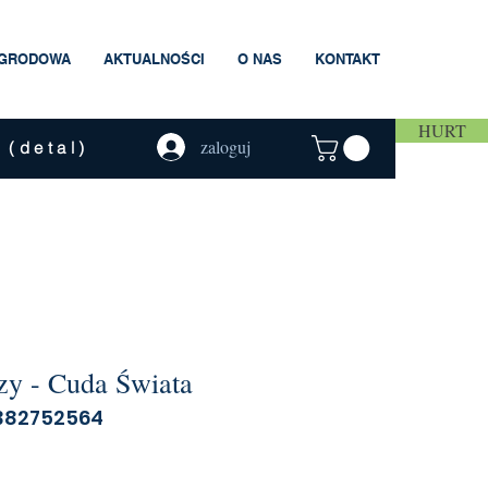
AGRODOWA
AKTUALNOŚCI
O NAS
KONTAKT
HURT
zaloguj
 (detal)
zy - Cuda Świata
8382752564