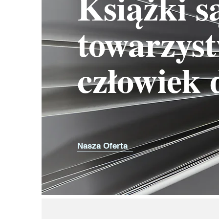
Książki s
towarzyst
człowiek 
Nasza Oferta