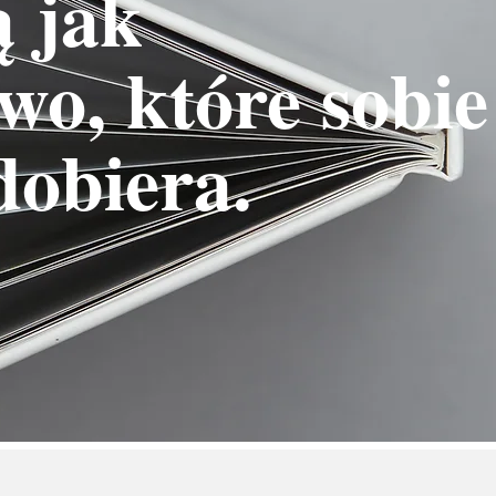
ą jak
wo, które sobie
dobiera.