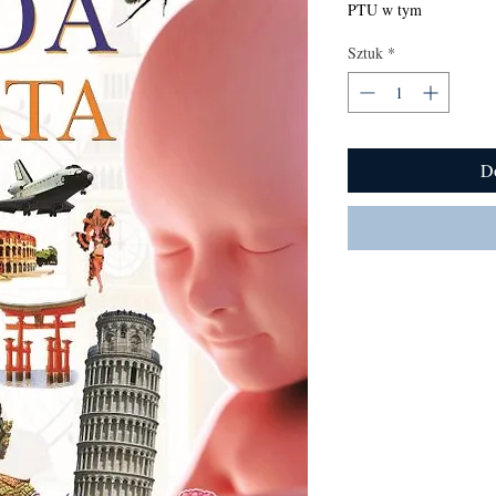
PTU w tym
Sztuk
*
D