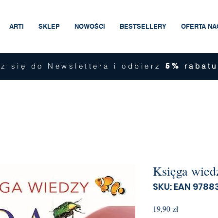
ARTI
SKLEP
NOWOŚCI
BESTSELLERY
OFERTA N
z się do Newslettera i odbierz
rabatu
5%
Księga wied
SKU: EAN 978
Cena
19,90 zł