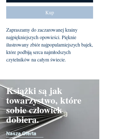
Kup
Zapraszamy do zaczarowanej krainy
najpiękniejszych opowieści. Pięknie
ilustrowany zbiór najpopularniejszych bajek,
które podbiją serca najmłodszych
czytelników na całym świecie.
Książki są jak
towarzystwo, które
sobie człowiek
dobiera.
Nasza Oferta