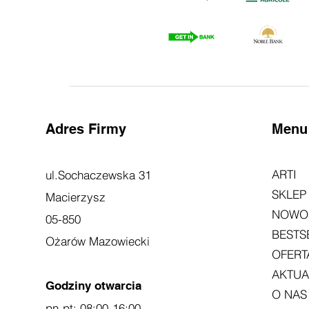
Adres Firmy
Menu
ARTI
ul.Sochaczewska 31
SKLEP
Macierzysz
NOWO
05-850
BESTS
Ożarów Mazowiecki
OFER
AKTUA
Godziny otwarcia
O NAS
pn-pt: 08:00-16:00