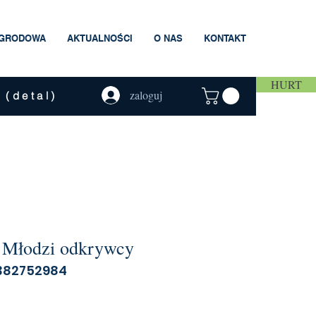
AGRODOWA
AKTUALNOŚCI
O NAS
KONTAKT
HURT
zaloguj
 (detal)
 Młodzi odkrywcy
8382752984