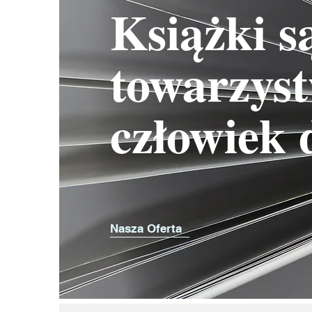
Książki s
towarzyst
człowiek 
Nasza Oferta