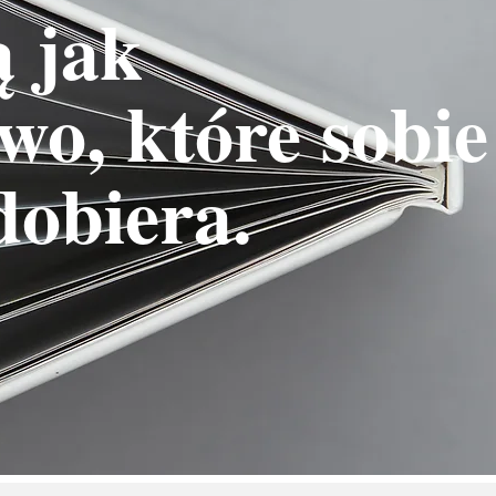
ą jak
wo, które sobie
dobiera.