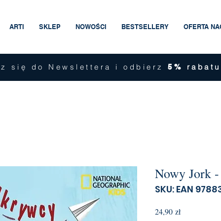
ARTI
SKLEP
NOWOŚCI
BESTSELLERY
OFERTA N
z się do Newslettera i odbierz
rabatu
5%
Nowy Jork -
SKU: EAN 978
Cena
24,90 zł