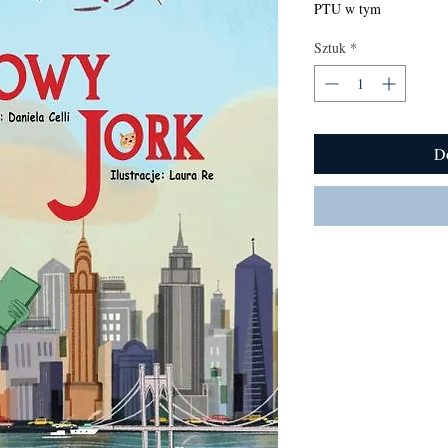
PTU w tym
Sztuk
*
D